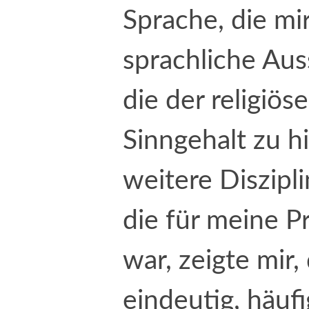
Sprache, die mi
sprachliche Au
die der religiös
Sinngehalt zu h
weitere Diszipli
die für meine P
war, zeigte mir,
eindeutig, häuf