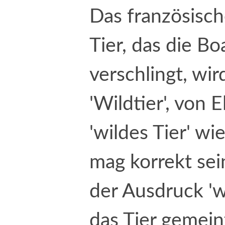
Das französisc
Tier, das die B
verschlingt, wir
'Wildtier', von 
'wildes Tier' w
mag korrekt sei
der Ausdruck 'wi
das Tier gemein