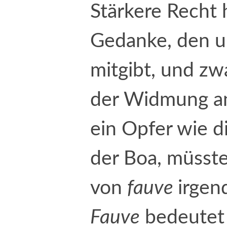
Stärkere Recht 
Gedanke, den u
mitgibt, und zw
der Widmung an
ein Opfer wie d
der Boa, müsste
von
fauve
irge
F
auve
bedeutet 