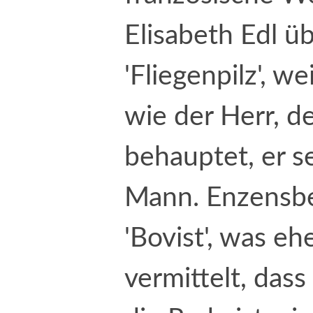
Elisabeth Edl ü
'Fliegenpilz', we
wie der Herr, d
behauptet, er se
Mann. Enzensbe
'Bovist', was eh
vermittelt, das